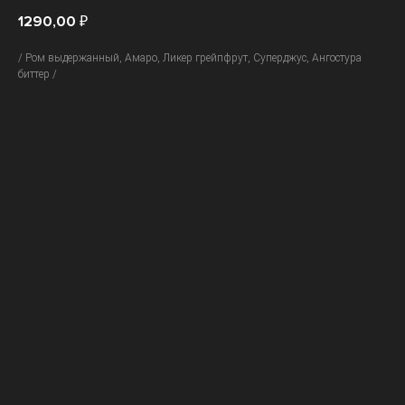
1290,00
₽
/ Ром выдержанный, Амаро, Ликер грейпфрут, Суперджус, Ангостура
биттер /