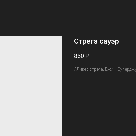
Стрега сауэр
850
₽
/ Ликер стрега, Джин, Супердж