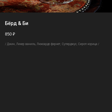
Бёрд & Би
850
₽
/ Джин, Ликер ваниль, Люксардо фернет, Суперджус, Сироп корица /