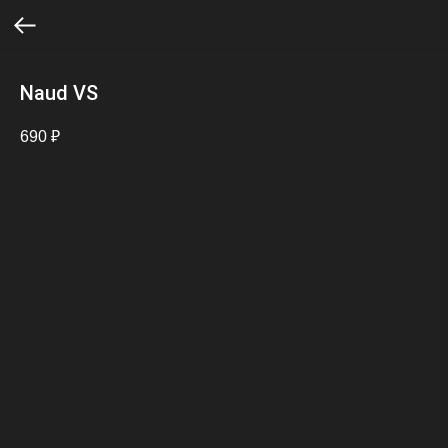
Naud VS
690
₽