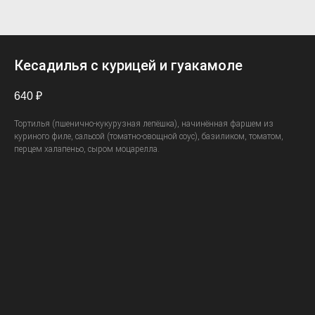
Кесадилья с курицей и гуакамоле
640
₽
Тортилья (пшенично-кукурузная лепёшка), начинённая фаршем из
куриного филе, сальсой (томатно-овощной соус), базиликом, томатом,
перцем халапеньо, сыром моцарелла.