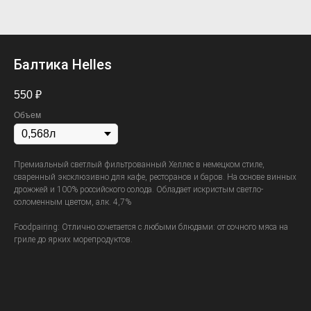
Балтика Helles
550
₽
Объем
Премиальный светлый фильтрованный Хеллес в немецком стиле,
сваренный эксклюзивно для кафе, ресторанов и баров. На основе винных
дрожжей и 100% российского солода. Обладает искристым светло-
соломенным цветом, алк. 4,7%
Foodpairing: Отлично сочетается с любыми блюдами: от сочного мяса на
гриле до ярких морепродуктов.